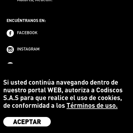
ENCUÉNTRANOS EN:
FACEBOOK
INSTAGRAM
YOUTUBE
Si usted continúa navegando dentro de
nuestro portal WEB, autoriza a Codiscos
S.A.S para que realice el uso de cookies,
de conformidad a los
Términos de uso.
ACEPTAR
·
Codiscos S.A.S
·
Medellín Colombia
·
Terms and conditions
·
Protección del Consumidor
·
Política de devoluciones
·