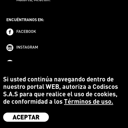
ENCUÉNTRANOS EN:
FACEBOOK
INSTAGRAM
YOUTUBE
Si usted continúa navegando dentro de
nuestro portal WEB, autoriza a Codiscos
S.A.S para que realice el uso de cookies,
de conformidad a los
Términos de uso.
ACEPTAR
·
Codiscos S.A.S
·
Medellín Colombia
·
Terms and conditions
·
Protección del Consumidor
·
Política de devoluciones
·