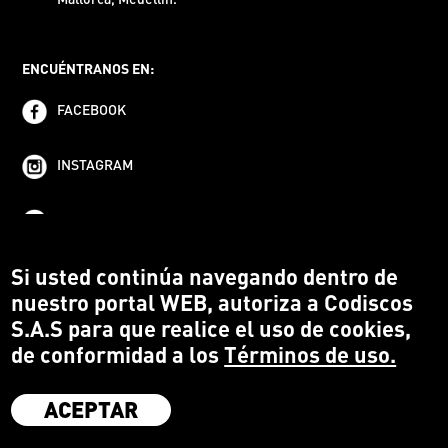
ENCUÉNTRANOS EN:
FACEBOOK
INSTAGRAM
YOUTUBE
Si usted continúa navegando dentro de
nuestro portal WEB, autoriza a Codiscos
S.A.S para que realice el uso de cookies,
de conformidad a los
Términos de uso.
ACEPTAR
·
Codiscos S.A.S
·
Medellín Colombia
·
Terms and conditions
·
Protección del Consumidor
·
Política de devoluciones
·