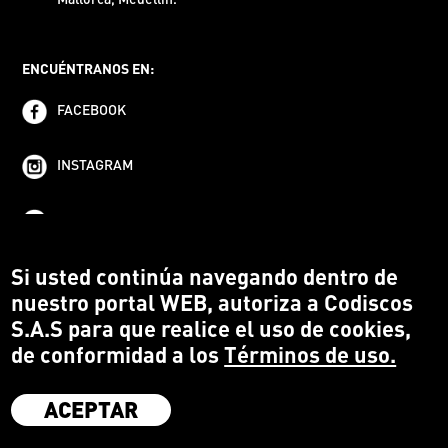
ENCUÉNTRANOS EN:
FACEBOOK
INSTAGRAM
YOUTUBE
Si usted continúa navegando dentro de
nuestro portal WEB, autoriza a Codiscos
S.A.S para que realice el uso de cookies,
de conformidad a los
Términos de uso.
ACEPTAR
·
Codiscos S.A.S
·
Medellín Colombia
·
Terms and conditions
·
Protección del Consumidor
·
Política de devoluciones
·