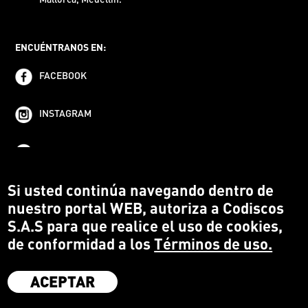
ENCUÉNTRANOS EN:
FACEBOOK
INSTAGRAM
YOUTUBE
Si usted continúa navegando dentro de
nuestro portal WEB, autoriza a Codiscos
S.A.S para que realice el uso de cookies,
de conformidad a los
Términos de uso.
ACEPTAR
·
Codiscos S.A.S
·
Medellín Colombia
·
Terms and conditions
·
Protección del Consumidor
·
Política de devoluciones
·