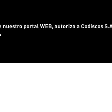
 nuestro portal WEB, autoriza a Codiscos S.A.
.
CONTÁCTANOS
ENCUÉ
info@
codiscos.com
FA