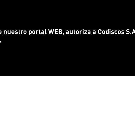
 nuestro portal WEB, autoriza a Codiscos S.A.
.
CONTÁCTANOS
ENCUÉ
info@
codiscos.com
FA