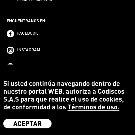
ENCUÉNTRANOS EN:
FACEBOOK
INSTAGRAM
YOUTUBE
Si usted continúa navegando dentro de
nuestro portal WEB, autoriza a Codiscos
S.A.S para que realice el uso de cookies,
de conformidad a los
Términos de uso.
ACEPTAR
·
Codiscos S.A.S
·
Medellín Colombia
·
Terms and conditions
·
Protección del Consumidor
·
Política de devoluciones
·