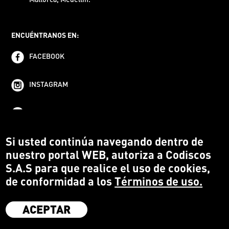
ENCUÉNTRANOS EN:
FACEBOOK
INSTAGRAM
YOUTUBE
Si usted continúa navegando dentro de
nuestro portal WEB, autoriza a Codiscos
S.A.S para que realice el uso de cookies,
de conformidad a los
Términos de uso.
ACEPTAR
·
Codiscos S.A.S
·
Medellín Colombia
·
Terms and conditions
·
Protección del Consumidor
·
Política de devoluciones
·